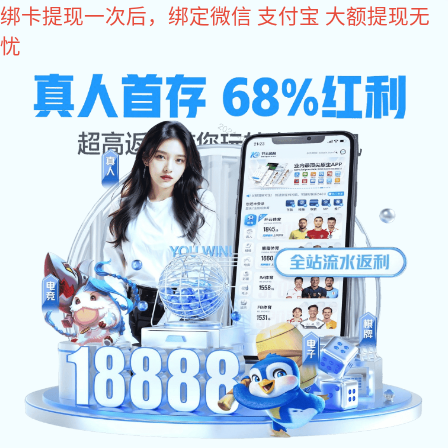
xk
星
xk星空体育
空
体
育:
>
>
xk星空体育
方案
谷歌竞价排名机制，也被称为Google AdWords或Google
Ads，是谷歌为广告主提供的一种广告竞拍服务。它是一种基于
关键词竞价的广告服务，允许广告主通过竞价在谷歌搜索结果页
面上展示他们的广告。
以下是关于谷歌竞价排名机制的详细解释：