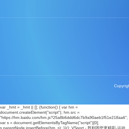
Copyri
var _hmt = _hmt || []; (function() { var hm =
document.createElement("script"); hm.src =
"https://hm.baidu.com/hm.js?25a8b6ddd6dc7b9a90aeb1f51e218aa6";
var s = document.getElementsByTagName("script")[0];
s.parentNode.insertBefore(hm, s); })();
VSport - 胜利因您更精彩-运动