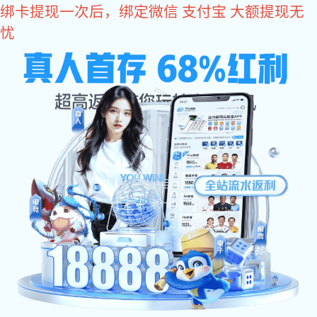
Warning
: Trying to access array offset on false in
/var/www/hswl/user149/html/IncludeFiles/news-detail-
common.php
on line
350
xk星空体育
首 页
>
方案
>
方案
旅游公司网站建设