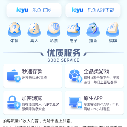
相关旅游服务网站650多家，大致可以分为两类
综合门户网站的旅游频道，旅游只是整个网站的补充，在旅游信息的
权威性、实用性方面没有优势，所以不是旅游电子商务的主流；
旅游网站，包括一些景区、酒店网站，更高层次旅游网站则依托大旅
行商，并开展信息交流、网上预定。
相比较而言，后一类旅行网站更是今后发展的主流。
03 东莞旅游行业网站制作解决方案
旅游可以借助互联网，解决传统旅游业不能解决的适应游客行、吃、
住、游、玩一体化的需求；同时还旅游也作为一个整体的商业生态
链，涉及到旅行服务机构、酒店、景区、交通等等，利用互联网可以
将这些环节连成一个统一的整体，进而可以大大提高服务的水平和业
务的来源。
而传统旅游业已经越来越感到来自互联网的“双刃剑”的考验，一方
面，互联网为传统旅游业提供新的机遇及提高服务水平和运作水平的
手段，另一方面，大多数没有开展网上业务的中小旅行社则面临严峻
的挑战。目前有3000多家旅行社，其中90%是中小型企业，如果不能
尽快利用互联网来降低成本、扩大业务和发展协作，对于本来就有限
的客流量和收入而言，无疑于雪上加霜。