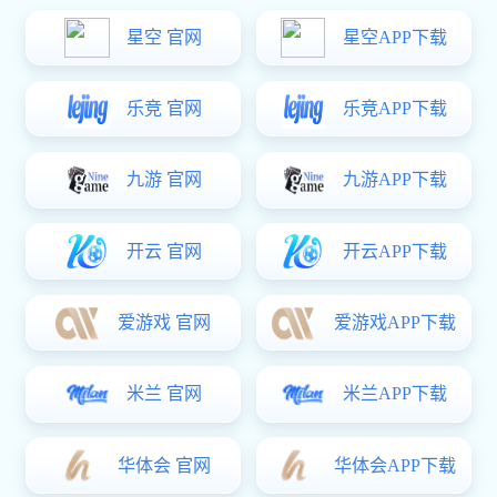
2024-01-24
01东莞旅游行业网站建设的需求
旅游行业网站建设解决方案必须有足够的能力和经验帮助旅行社走上
电子商务的道路，提供的网站设计方案还必须能够同时满足复杂的
B2B和B2C需求，网站制作完成后应该在稳定性、可管理性等方面具
有优势。
随着经济的发展和人们生活的富裕，旅游业也飞速发展。据有关统
计，1999年，我国全年共接待海外游客7270万，国内出游人数达7.19
亿人次，旅游业总收入逾4000亿元人民币。据旅游组织预测，将成为
21世纪全球大的旅游市场。进入2000年，随着国家扩大内需政策的进
一步推动，以“五一”为龙头的假日旅游经济更是异常火爆，拉动了旅
游市场的整体繁荣。
与此同时，旅游行业电子商务也成为旅游业乃至互联网行业的热点之
一，它的赢利前景更是为业界所看好。目前与旅游相关的网站大大小
小已有650多家，并且成就了华夏旅游网、携程旅游网、青旅在线等
少数颇具知名度和影响力的品牌网站。
02 东莞旅游网站建设特点分析