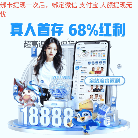
xk
星
xk星空体育
空
xk星空体育 -全网推
体
xk星空体育:一套能在互联网上跑业务的系统
育:
>
>
xk星空体育
网站建设
营销型网站建设
营销型网站建设
企业网站建设
海外谷歌推广
集团网站建设
品牌网站建设
响应式网站建设