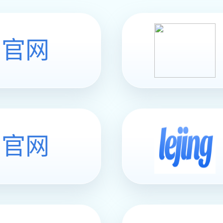
xk星空体育:品牌网站建设
促进业务转化，建立品牌影响力营销型网站建设是建立在企
业网站的基础上，无论在互联网上推广具体产品，还是招商
加盟，企业都可以通过建设营销型网站，促使访问者和…