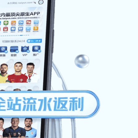
整合营销方案
业务咨询微信
业务咨询微信
返回顶部
返回顶部
紧密结合，不断评估优化xk星空体育 的网站设计方
xk星空体育 对这个行业的热爱。xk星空体育 把
给客户，为您的企业电子商务化提供最简单的解决方