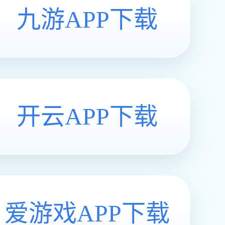
益处
广方案》及报价
 联系
gce@dgce.com.cn