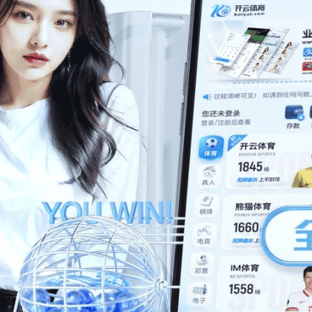
一体化高品质的互联网品牌
了xk星空体育 品牌建设经验和整合营销的理念，并将策略和执行
户满意是xk星空体育 工作的目标，不断超越客户的期望值来自于
上，xk星空体育 立志把合适的技术通过高效、便捷的方式提供
案。