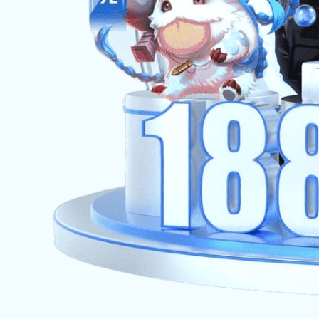
xk星空体育:营销型网站建设
促进业务转化，建立品牌影响力营销型网站建设是建立在企
业网站的基础上，无论在互联网上推广具体产品，还是招商
加盟，企业都可以通过建设营销型网站，促使访问者和…