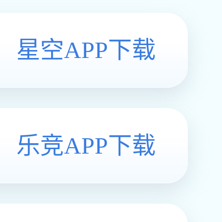
集团网站建设
促进业务转化，建立品牌影响力营销型网站建设是建立在企
业网站的基础上，无论在互联网上推广具体产品，还是招商
加盟，企业都可以通过建设营销型网站，促使访问者和…