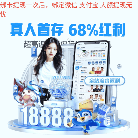
Warning
: Trying to access array offset on false in
/var/www/hswl/user149/html/IncludeFiles/news-detail-
common.php
on line
350
xk星空体育
首 页
>
方案
>
方案
产品网站建设方案