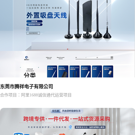
东莞市腾祥电子有限公司
合作项目：阿里1688诚信通代运营项目