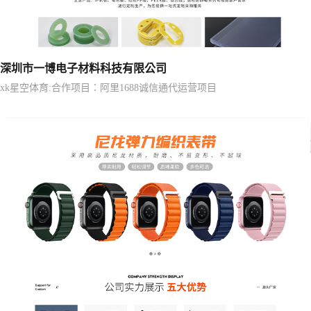
深圳市一博电子材料科技有限公司
xk星空体育:合作项目：阿里1688诚信通代运营项目