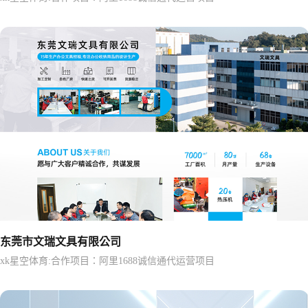
东莞市文瑞文具有限公司
xk星空体育:合作项目：阿里1688诚信通代运营项目