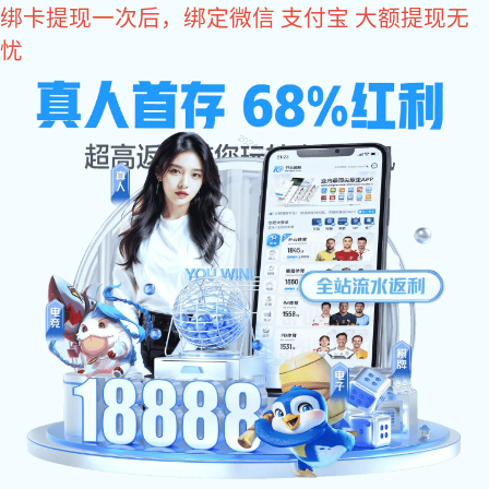
xk
星
xk星空体育
空
体
育:
>
>
> 元享电子科技（东莞）有限公司
首 页
案例
包装包材
阿里诚信通
关键词优化案例
xk星空体育:xk星空体育网站建设案例
营销型网站建设
品牌官方网站设计
阿里巴巴代运营
客户聊天记录