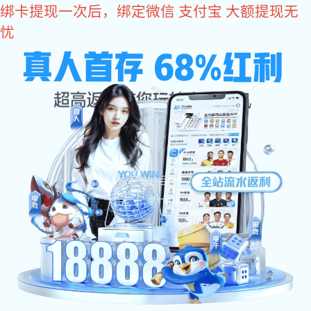
xk
星
xk星空体育
空
体
育:
>
>
xk星空体育
案例
品牌官方网站设计
阿里诚
关键词
xk星空
营销型
品牌官
阿里巴
客户聊
信通
优化案
体育网
网站建
方网站
巴代运
天记录