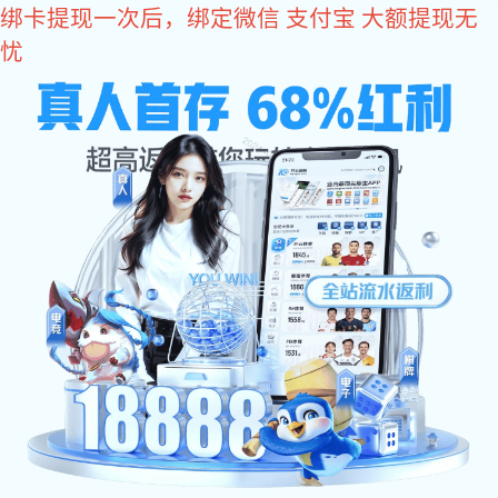
xk星空体育
>
>
xk星空体育
案例
阿里巴巴代运营
阿里诚
关键词
xk星空
营销型
品牌官
阿里巴
客户聊
信通
优化案
体
网站建
方网站
巴代运
天记录