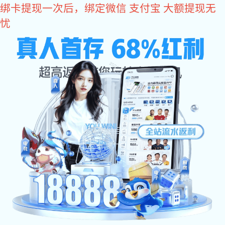
xk
星
xk星空体育
空
体
育:
>
>
> 东莞市桥头尚贤灯饰厂
首 页
案例
包装包材
阿里诚信通
关键词优化案例
xk星空体育:xk星空体育网站建设案例
营销型网站建设
品牌官方网站设计
阿里巴巴代运营
客户聊天记录