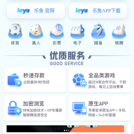
东莞市桥头尚贤灯饰厂成立于2006年，是一家集研发、生
产、销售LED汽车灯系列产品为一体的专业生产厂家，工
厂拥有2000平方米标准厂房，采用日本高精密KaiJo全自
动机器生产，拥有自主研发的模具多达上百套，品种齐
全，产品更新快，拥有一批从事LED行业多年的老员工和
工程技术人员。卓越的品质赢来了良好的信誉，如今xk星
空体育 的产品已遍及欧美、东南亚等十几个国家和地区。
欢迎新老客户来电来厂洽谈业务。