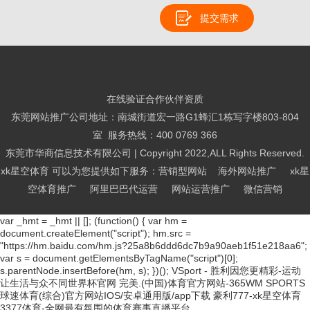
提交需求
在线验证合作伙伴资质
东莞网站推广公司地址：南城街道宏一路G1蜂汇1栋写字楼803-804
室 服务热线：
400 0769 366
东莞市华商信息技术有限公司 | Copyright 2022,ALL Rights Reserved.
xk星空体育 可以为您提供如下服务：营销型网站 海外网站推广 xk星
空体育推广 阿里巴巴代运营 网站运营推广 微信营销
var _hmt = _hmt || []; (function() { var hm =
document.createElement("script"); hm.src =
"https://hm.baidu.com/hm.js?25a8b6ddd6dc7b9a90aeb1f51e218aa6";
var s = document.getElementsByTagName("script")[0];
s.parentNode.insertBefore(hm, s); })();
VSport - 胜利因您更精彩-运动
让生活与众不同世界杯官网
完美.(中国)体育官方网站-365WM SPORTS
球速体育(综合)官方网站IOS/安卓通用版/app下载
豪利777-xk星空体育
3377体育-全网最有氛围的体育赛事直播平台