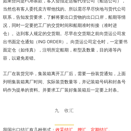
如果合同是FOB条款，客人会指定运输代理公司（船运公司），
当然也有客人委托卖方帮他找的。所以需尽早尽快地与货代公司
联系，告知发货要求，了解将要出口货物的出口口岸，船期等情
况，同时一定要把工厂的交货时间和船期准时衔接（准时进
仓）。达到客人规定的交货期。尽早在交货期之前向货运公司发
出书面定仓通知（ING ORDER）。向货运公司定仓时，一定要书
面定仓（如传真），注明所定船期，柜型及数量，目的港等内
容，以避免差错。
工厂在装货完毕，集装箱离开工厂后，需要一份装货通知，上面
列明集装箱离厂时间、实际装货数量等，并记装箱号码和封条号
码作为提单的资料。并要求工厂装好集装箱后一定要上封条。
九 收汇
我国出口结汇有几种形式：
收妥结汇、押汇、定期结汇。