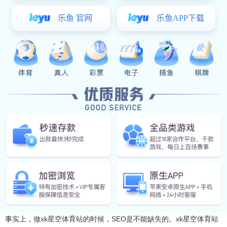
xk星空体育:
第三，对于xk星空体育站来说，产品页面具有良好的评论功能和
产品比较功能。你可以自己得到一些表扬，这有助于提高转化率。在
这里，提及网站的域名。域名不应使用的后缀。中国。选择一个顶级
域名，如comg或net，这对网站的品牌建设非常有帮助。美国空间的
空间，免费-同时有优惠价格。与Lunarpages一样，美国虚拟主机使
用优惠代码China30在其中国站购买主机，并获得30%的折扣。同
时，获得免费域名和独立IP非常划算。英文标题符号的使用，包括逗
号、句号、引号、水平条、垂直符号、括号等，往往是错误的。一般
来说，完整句子的第一个字母应该大写，尤其是在标题处。大写的英
文首字母至少可以让用户觉得该网站在搜索结果方面更专业。成功建
立站后，站长还将帮助xk星空体育站优化系统的英文SEO。许多xk星
空体育站业主认为，只要xk星空体育站建成，游客数量将继续增加。
事实上，做xk星空体育站的时候，SEO是不能缺失的。xk星空体育站