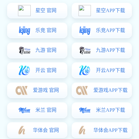
首先，要注意文化差异。用户体验应该西化。很难理解外国客户
的浏览习惯和审美观。国内网站的网站设计制作大多喜欢使用炫目的
动画，不注重实用性。外国人在建车站时不喜欢这些花哨的东西。他
们需要的是实用性和氛围性，所以在搭建网站的时候，xk星空体育 需
要注意网站页面的实用性设置，可以引导客户快速完成购物过程。它
看起来简单但完整。二是网站设计风格的差异，需要站长在完成设计
后进行测试。直接效仿国内网站的设计模式，成为英语站的站长。结
果，人们发现该网站使人们难以阅读。网站设计完成后，您可以使用
多个浏览器对其进行测试。外国网民使用的浏览器很多，包括
Firefox、IE6、IE7、IE8和谷歌的Chrome。如果网站的设计和
2f5gyhroi在未经验证的情况下立即使用，客户和销售可能会丢失。英
语不像汉语那样方正棱角分明，所以英语站的设计须简洁明了。