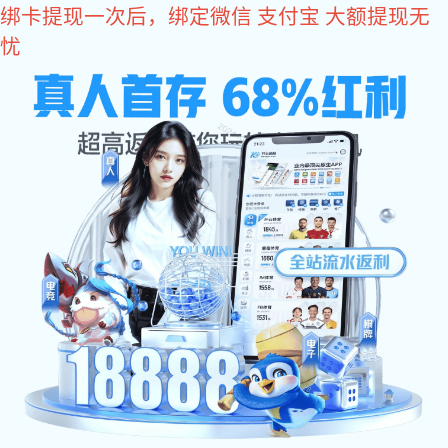
xk星
空体
育:
xk星空体育
xk星空体育
>
资讯
>
xk星空体育建站
>
xk星空体育SEO网站设计制作优化有哪些小细节？
2021-08-21